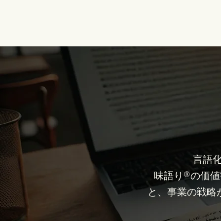
言語化
味語り®の価
と、事業の戦略が