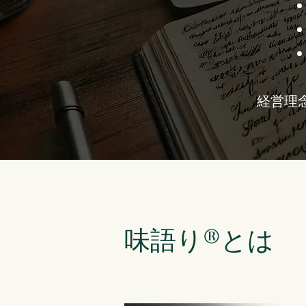
​​経営
味語り®とは