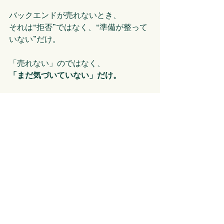
バックエンドが売れないとき、
それは“拒否”ではなく、“準備が整って
いない”だけ。
「売れない」のではなく、
「まだ気づいていない」だけ。
相手が自分の課題を認識したとき、
人は自然と次のステップを求めます。
だから私たちは、“売る仕組み”ではな
く“気づきの流れ”を設計する必要があ
るのです。
感性と構造を統合したマ
ーケティングへ