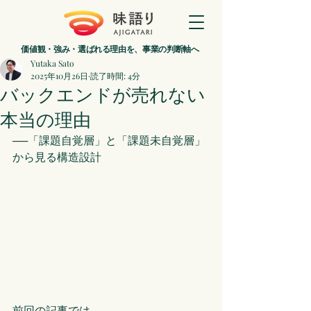
価値観・強み・選ばれる理由を、事業の判断軸へ
Yutaka Sato
2025年10月26日
読了時間: 4分
バックエンドが売れない
本当の理由
──「課題自覚層」と「課題未自覚層」
から見る構造設計
前回の記事
では、