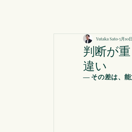
Yutaka Sato
5月10
判断が重
違い
― その差は、