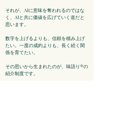
それが、AIに意味を奪われるのではな
く、AIと共に価値を広げていく道だと
思います。
数字を上げるよりも、信頼を積み上げ
たい。一度の成約よりも、長く続く関
係を育てたい。
その思いから生まれたのが、味語り®の
紹介制度です。
紹介とは、「この人にも届いてほし
い」という思いやりの伝播。それが自
然に起こる状態を整えることこそ、私
がマーケティングという言葉に込めた
い意味です。